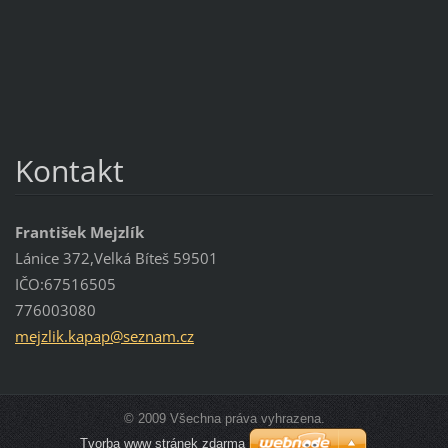
Kontakt
František Mejzlík
Lánice 372,Velká Bíteš 59501
IČO:67516505
776003080
mejzlik.
kapap@se
znam.cz
© 2009 Všechna práva vyhrazena.
Tvorba www stránek zdarma