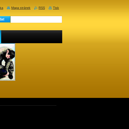
nka
Mapa stránek
RSS
Tisk