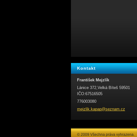
Kontakt
František Mejzlík
Lánice 372,Velká Bíteš 59501
IČO:67516505
776003080
mejzlik.
kapap@se
znam.cz
© 2009 Všechna práva vyhrazena.