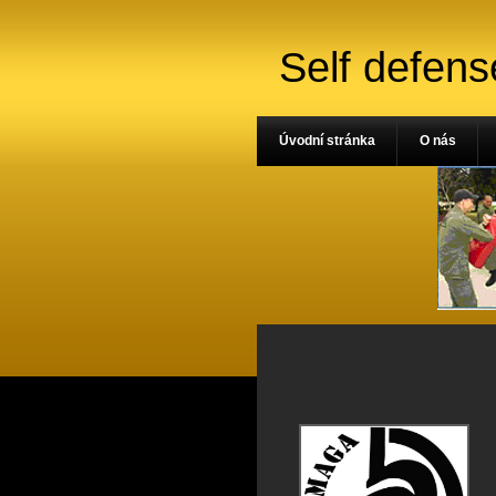
Self defens
Úvodní stránka
O nás