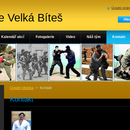
Úvodní strá
e Velká Bíteš
Kalendář akcí
Fotogalerie
Video
Náš tým
Kontakt
Úvodní stránka
>
Kontakt
Kontakt